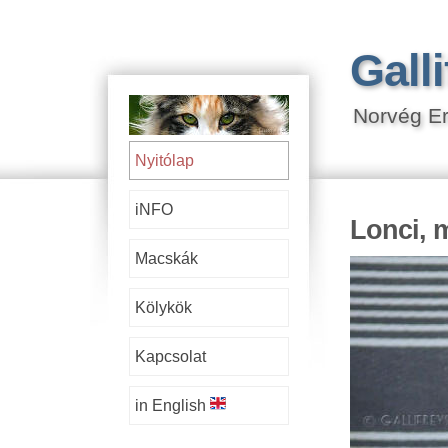
Galli
Norvég Er
Nyitólap
iNFO
Lonci, 
Macskák
Kölykök
Kapcsolat
in English